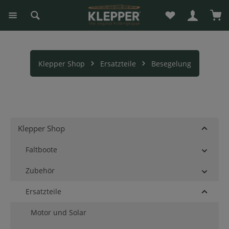
Du hast 0 Produk
War
alt springen
Klepper Shop
Ersatzteile
Besegelung
Klepper Shop
Faltboote
Zubehör
Ersatzteile
Motor und Solar