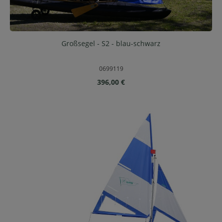
Großsegel - S2 - blau-schwarz
0699119
Regulärer Preis:
396,00 €