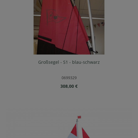
Großsegel - S1 - blau-schwarz
0699329
Regulärer Preis:
308,00 €