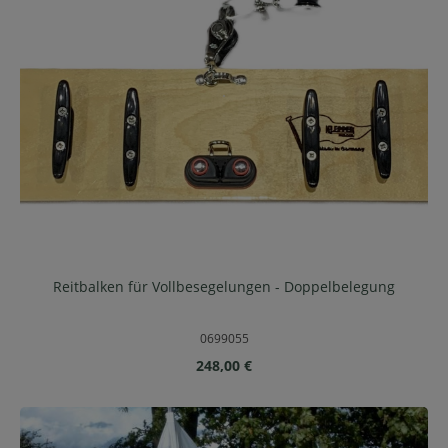
Reitbalken für Vollbesegelungen - Doppelbelegung
0699055
Regulärer Preis:
248,00 €