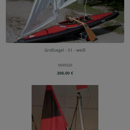
Großsegel - S1 - weiß
0699320
Regulärer Preis:
308,00 €