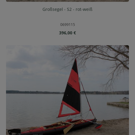
Großsegel - S2 - rot-weiß
0699115
Regulärer Preis:
396,00 €