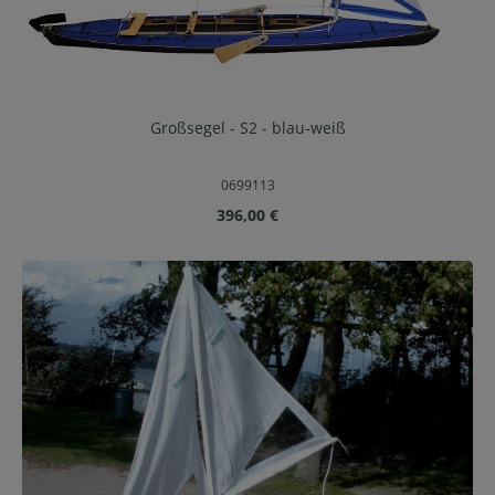
Großsegel - S2 - blau-weiß
0699113
Regulärer Preis:
396,00 €