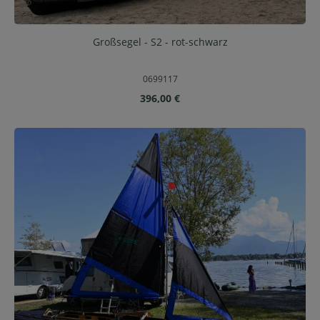
Großsegel - S2 - rot-schwarz
0699117
Regulärer Preis:
396,00 €