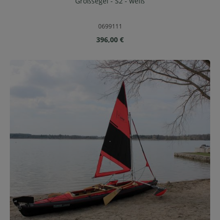
Großsegel - S2 - weiß
0699111
Regulärer Preis:
396,00 €