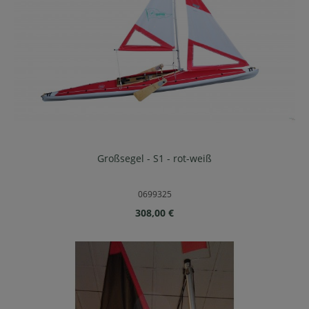
Großsegel - S1 - rot-weiß
0699325
Regulärer Preis:
308,00 €