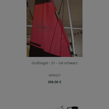
Großsegel - S1 - rot-schwarz
0699327
Regulärer Preis:
308,00 €