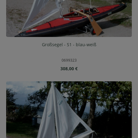
Großsegel - S1 - blau-weiß
0699323
Regulärer Preis:
308,00 €