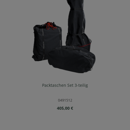
Packtaschen Set 3-teilig
0491512
Regulärer Preis:
405,00 €