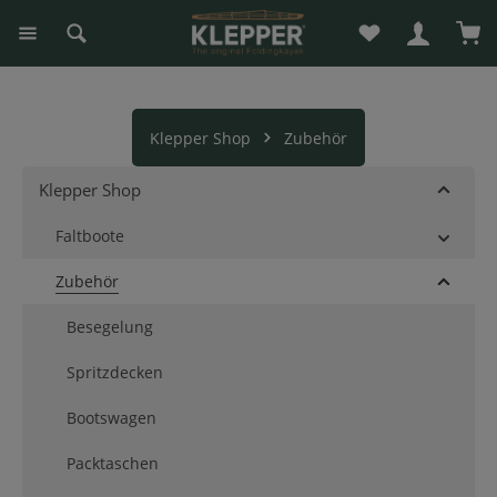
Du hast 0 Produk
War
alt springen
Klepper Shop
Zubehör
Klepper Shop
Faltboote
Zubehör
Besegelung
Spritzdecken
Bootswagen
Packtaschen