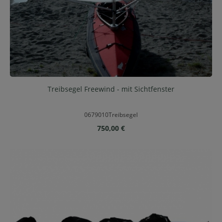
Treibsegel Freewind - mit Sichtfenster
0679010Treibsegel
Regulärer Preis:
750,00 €