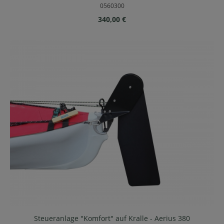
0560300
Regulärer Preis:
340,00 €
Steueranlage "Komfort" auf Kralle - Aerius 380