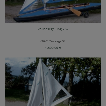
Vollbesegelung - S2
699010VollsegelS2
Regulärer Preis:
1.400,00 €