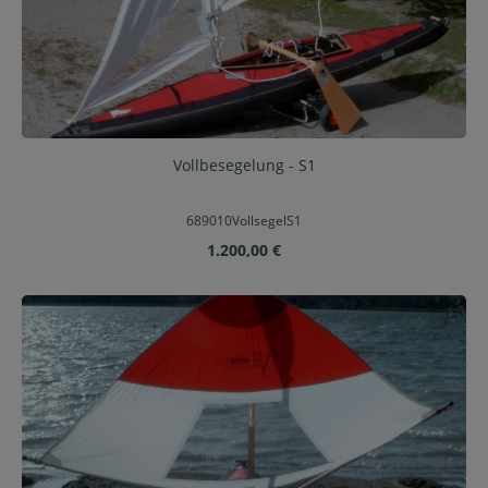
Vollbesegelung - S1
689010VollsegelS1
Regulärer Preis:
1.200,00 €