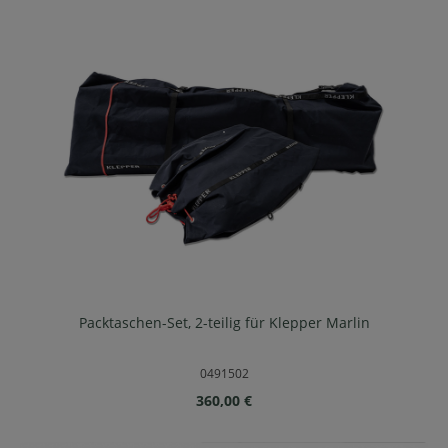
Packtaschen-Set, 2-teilig für Klepper Marlin
0491502
Regulärer Preis:
360,00 €