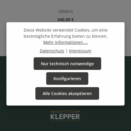
0550010
Regulärer Preis:
340,00 €
Diese Website verwendet Cookies, um eine
bestmögliche Erfahrung bieten zu können.
1
2
3
4
5
Seite
Seite
Seite
Seite
Seite
Mehr Informationen ...
Datenschutz
|
Impressum
Service-Hotline
Nur technisch notwendige
Konfigurieren
Rechtliche Angaben
Alle Cookies akzeptieren
Informationen