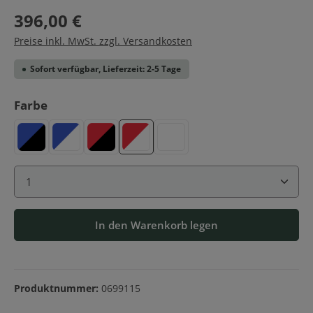
396,00 €
Preise inkl. MwSt. zzgl. Versandkosten
Sofort verfügbar, Lieferzeit: 2-5 Tage
auswählen
Farbe
Blau-Schwarz
Blau-Weiß
Rot-Schwarz
Rot-Weiß
Weiß
Produkt Anzahl: Gib den gewünschten Wert ein ode
In den Warenkorb legen
Produktnummer:
0699115