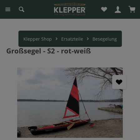
Du hast 0 Produk
War
alt springen
Klepper Shop
Ersatzteile
Besegelung
Großsegel - S2 - rot-weiß
Bildergalerie überspringen