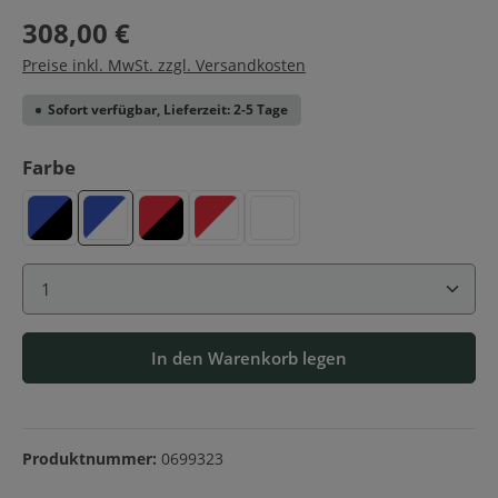
308,00 €
Preise inkl. MwSt. zzgl. Versandkosten
Sofort verfügbar, Lieferzeit: 2-5 Tage
auswählen
Farbe
Blau-Schwarz
Blau-Weiß
Rot-Schwarz
Rot-Weiß
Weiß
Produkt Anzahl: Gib den gewünschten Wert ein ode
In den Warenkorb legen
Produktnummer:
0699323