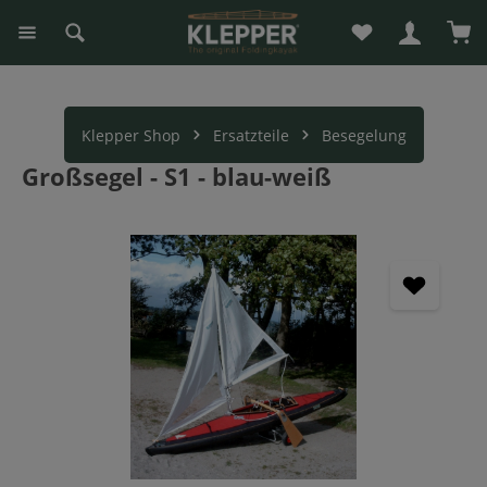
Du hast 0 Produk
War
alt springen
Klepper Shop
Ersatzteile
Besegelung
Großsegel - S1 - blau-weiß
Bildergalerie überspringen