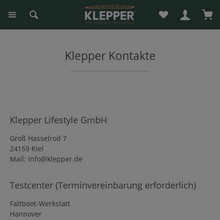
Du hast 0 Produk
War
alt springen
Klepper Kontakte
Klepper Lifestyle GmbH
Groß Hasselrod 7
24159 Kiel
Mail: info@klepper.de
Testcenter (Terminvereinbarung erforderlich)
Faltboot-Werkstatt
Hannover