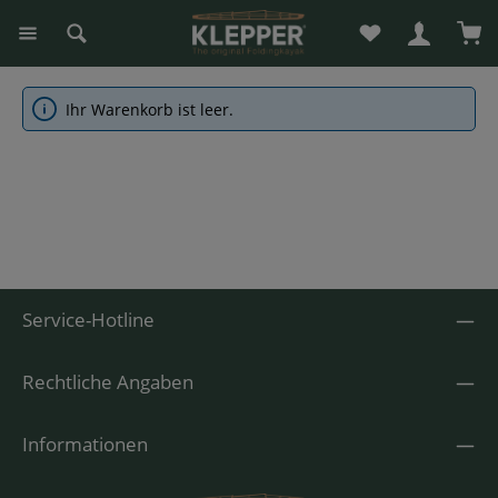
Du hast 0 Produk
War
alt springen
Ihr Warenkorb ist leer.
Service-Hotline
Rechtliche Angaben
Informationen