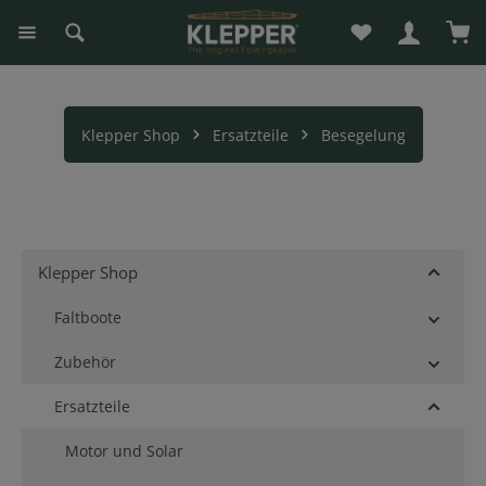
Du hast 0 Produk
War
alt springen
Klepper Shop
Ersatzteile
Besegelung
Klepper Shop
Faltboote
Zubehör
Ersatzteile
Motor und Solar