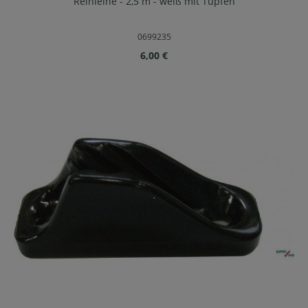
Reihleine - 2,5 m - weiß mit Tupfen
0699235
Regulärer Preis:
6,00 €