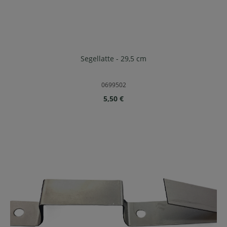
Segellatte - 29,5 cm
0699502
Regulärer Preis:
5,50 €