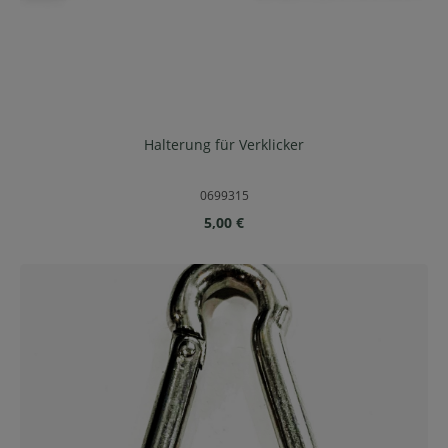
Halterung für Verklicker
0699315
Regulärer Preis:
5,00 €