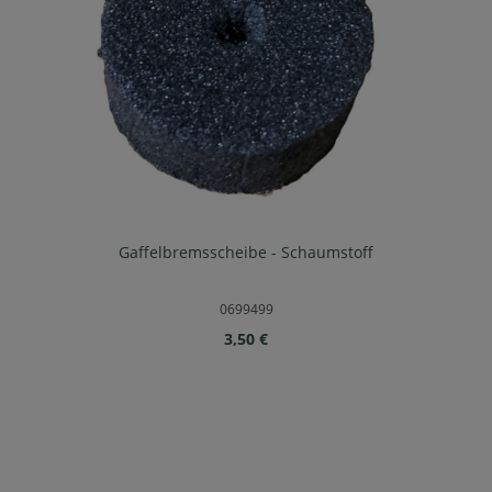
Gaffelbremsscheibe - Schaumstoff
0699499
Regulärer Preis:
3,50 €