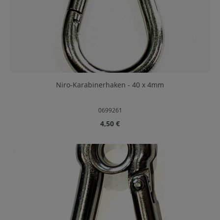
Niro-Karabinerhaken - 40 x 4mm
0699261
Regulärer Preis:
4,50 €