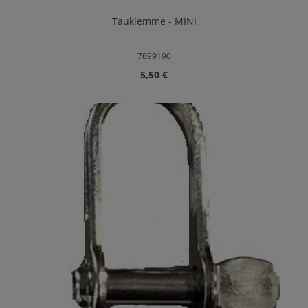
Tauklemme - MINI
7899190
Regulärer Preis:
5,50 €