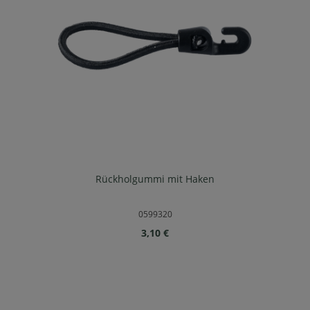
Rückholgummi mit Haken
0599320
Regulärer Preis:
3,10 €