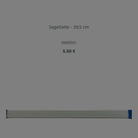
Segellatte - 39,5 cm
0699501
Regulärer Preis:
5,50 €