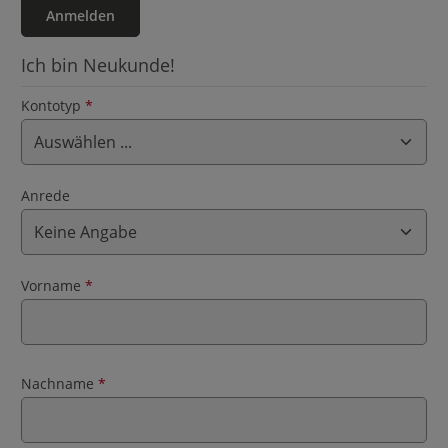
Anmelden
Ich bin Neukunde!
Persönliche Informationen
Kontotyp
*
Anrede
Vorname
*
Nachname
*