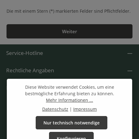
Die mit einem Stern (*) markierten Felder sind Pflichtfelder.
Weiter
Service-Hotline
Rechtliche Angaben
Diese Website verwendet Cookies, um eine
Informationen
bestmögliche Erfahrung bieten zu können.
Mehr Informationen ...
Datenschutz
|
Impressum
Nur technisch notwendige
Konfigurieren