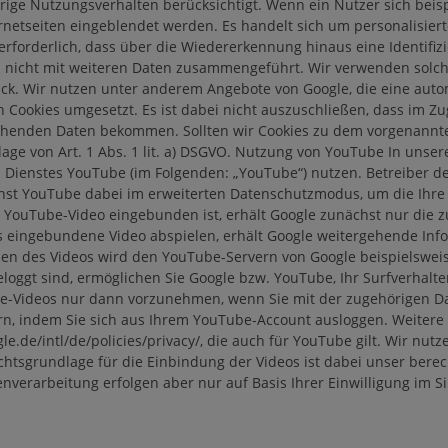
ige Nutzungsverhalten berücksichtigt. Wenn ein Nutzer sich beis
rnetseiten eingeblendet werden. Es handelt sich um personalisier
 erforderlich, dass über die Wiedererkennung hinaus eine Identifiz
icht mit weiteren Daten zusammengeführt. Wir verwenden solche 
rück. Wir nutzen unter anderem Angebote von Google, die eine aut
h Cookies umgesetzt. Es ist dabei nicht auszuschließen, dass im Z
chenden Daten bekommen. Sollten wir Cookies zu dem vorgenannten
lage von Art. 1 Abs. 1 lit. a) DSGVO. Nutzung von YouTube In uns
Dienstes YouTube (im Folgenden: „YouTube“) nutzen. Betreiber des
Dienst YouTube dabei im erweiterten Datenschutzmodus, um die Ihre
in YouTube-Video eingebunden ist, erhält Google zunächst nur di
as eingebundene Video abspielen, erhält Google weitergehende Inf
en des Videos wird den YouTube-Servern von Google beispielsweise
loggt sind, ermöglichen Sie Google bzw. YouTube, Ihr Surfverhalte
-Videos nur dann vorzunehmen, wenn Sie mit der zugehörigen Dat
rn, indem Sie sich aus Ihrem YouTube-Account ausloggen. Weitere
.de/intl/de/policies/privacy/, die auch für YouTube gilt. Wir nut
sgrundlage für die Einbindung der Videos ist dabei unser berechti
erarbeitung erfolgen aber nur auf Basis Ihrer Einwilligung im Sinn