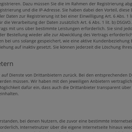
egistrieren. Dazu müssen Sie die im Rahmen der Registrierung abg
strierung und die IP-Adresse. Sie haben dabei den Vorteil, diese 
 Daten zur Registrierung ist bei einer Einwilligung Art. 6 Abs. 1 
ür die Verarbeitung der Daten zusätzlich Art. 6 Abs. 1 lit. b) DSGV
gs mit uns über bestimmte Leistungen erforderlich. Sie sind jedoch
der Bestellung wieder alle zur Abwicklung des Vertrags erforderlic
 bei uns solange gespeichert, wie eine aktive Kundenbeziehung b
eziehung auf inaktiv gesetzt. Sie können jederzeit die Löschung Ihr
etern
r auf Dienste von Drittanbietern zurück. Bei den entsprechenden 
werden müssen. Wir haben mit den jeweiligen Anbietern vertraglic
glichkeit dafür ein, dass auch die Drittanbieter transparent üb
inhalten.
standen, bei denen Nutzern, die zuvor eine bestimmte Internetsei
orderlich, Internetnutzer über die eigene Internetseite hinaus w