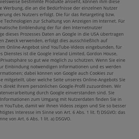
pielsweise bestimmte Produkte ansieht, können ihm diese
te Werbung, die an die Bedürfnisse der einzelnen Nutzer
ierung des Nutzers erfolgt. Die für das Retargeting bzw.
Technologien zur Schaltung von Anzeigen im Internet. Für
omatische Einblendung der für den Internetnutzer
uge dieses Prozesses Daten an Google in die USA übertragen
 Zweck verwenden, erfolgt dies ausschließlich auf
erem Online-Angebot sind YouTube-Videos eingebunden, für
 Dienstes ist die Google Ireland Limited, Gordon House,
 Privatsphäre so gut wie möglich zu schützen. Wenn Sie eine
e zur Einbindung notwendigen Informationen und es werden
ormationen; dabei können von Google auch Cookies zur
 mitgeteilt, über welche Seite unseres Online-Angebots Sie
n direkt Ihrem persönlichen Google-Profil zuzuordnen. Wir
enverarbeitung durch Google einverstanden sind. Sie
 Informationen zum Umgang mit Nutzerdaten finden Sie in
zen YouTube, damit wir Ihnen Videos zeigen und Sie so besser
gtes Interesse im Sinne von Art. 6 Abs. 1 lit. f) DSGVO; das
e von Art. 6 Abs. 1 lit. a) DSGVO.