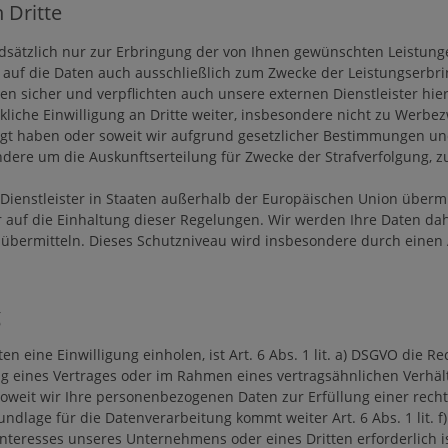
 Dritte
sätzlich nur zur Erbringung der von Ihnen gewünschten Leistung
riff auf die Daten auch ausschließlich zum Zwecke der Leistungse
en sicher und verpflichten auch unsere externen Dienstleister hier
kliche Einwilligung an Dritte weiter, insbesondere nicht zu Wer
lligt haben oder soweit wir aufgrund gesetzlicher Bestimmungen u
sondere um die Auskunftserteilung für Zwecke der Strafverfolgung
ienstleister in Staaten außerhalb der Europäischen Union übermitt
r auf die Einhaltung dieser Regelungen. Wir werden Ihre Daten da
n übermitteln. Dieses Schutzniveau wird insbesondere durch ein
g
 eine Einwilligung einholen, ist Art. 6 Abs. 1 lit. a) DSGVO die R
eines Vertrages oder im Rahmen eines vertragsähnlichen Verhältnisse
eit wir Ihre personenbezogenen Daten zur Erfüllung einer rechtlich
ndlage für die Datenverarbeitung kommt weiter Art. 6 Abs. 1 lit. f
eresses unseres Unternehmens oder eines Dritten erforderlich is