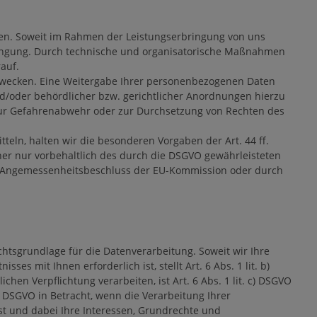
en. Soweit im Rahmen der Leistungserbringung von uns
rbringung. Durch technische und organisatorische Maßnahmen
auf.
bezwecken. Eine Weitergabe Ihrer personenbezogenen Daten
nd/oder behördlicher bzw. gerichtlicher Anordnungen hierzu
, zur Gefahrenabwehr oder zur Durchsetzung von Rechten des
eln, halten wir die besonderen Vorgaben der Art. 44 ff.
her nur vorbehaltlich des durch die DSGVO gewährleisteten
en Angemessenheitsbeschluss der EU-Kommission oder durch
echtsgrundlage für die Datenverarbeitung. Soweit wir Ihre
s mit Ihnen erforderlich ist, stellt Art. 6 Abs. 1 lit. b)
en Verpflichtung verarbeiten, ist Art. 6 Abs. 1 lit. c) DSGVO
) DSGVO in Betracht, wenn die Verarbeitung Ihrer
t und dabei Ihre Interessen, Grundrechte und