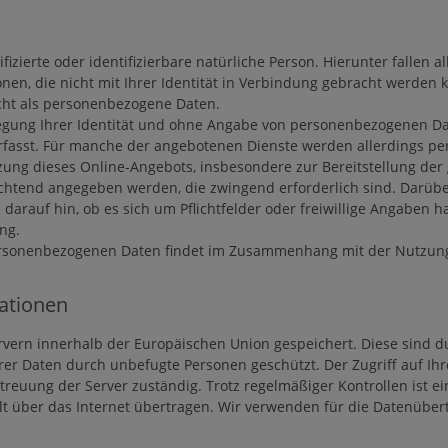
ierte oder identifizierbare natürliche Person. Hierunter fallen all
onen, die nicht mit Ihrer Identität in Verbindung gebracht werden
cht als personenbezogene Daten.
egung Ihrer Identität und ohne Angabe von personenbezogenen Da
rfasst. Für manche der angebotenen Dienste werden allerdings p
ung dieses Online-Angebots, insbesondere zur Bereitstellung der
htend angegeben werden, die zwingend erforderlich sind. Darübe
 darauf hin, ob es sich um Pflichtfelder oder freiwillige Angaben 
ng.
personenbezogenen Daten findet im Zusammenhang mit der Nutzung 
ationen
rvern innerhalb der Europäischen Union gespeichert. Diese sind
hrer Daten durch unbefugte Personen geschützt. Der Zugriff auf Ih
treuung der Server zuständig. Trotz regelmäßiger Kontrollen ist ei
 über das Internet übertragen. Wir verwenden für die Datenübertr