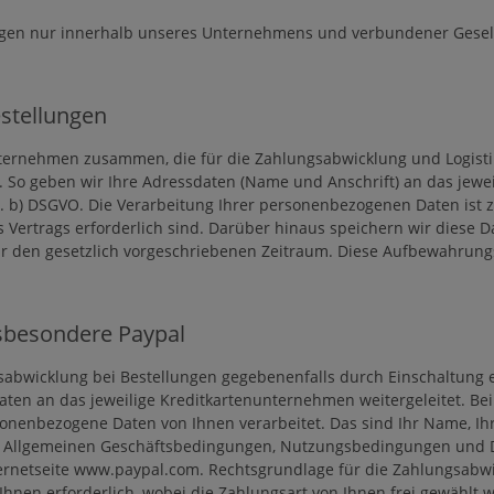
gen nur innerhalb unseres Unternehmens und verbundener Gesell
stellungen
nternehmen zusammen, die für die Zahlungsabwicklung und Logistik
 So geben wir Ihre Adressdaten (Name und Anschrift) an das jewei
lit. b) DSGVO. Die Verarbeitung Ihrer personenbezogenen Daten ist z
s Vertrags erforderlich sind. Darüber hinaus speichern wir diese D
r den gesetzlich vorgeschriebenen Zeitraum. Diese Aufbewahrungsf
nsbesondere Paypal
abwicklung bei Bestellungen gegebenenfalls durch Einschaltung ei
en an das jeweilige Kreditkartenunternehmen weitergeleitet. Bei 
rsonenbezogene Daten von Ihnen verarbeitet. Das sind Ihr Name, Ih
ie Allgemeinen Geschäftsbedingungen, Nutzungsbedingungen und Dat
ernetseite www.paypal.com. Rechtsgrundlage für die Zahlungsabwickl
Ihnen erforderlich, wobei die Zahlungsart von Ihnen frei gewählt