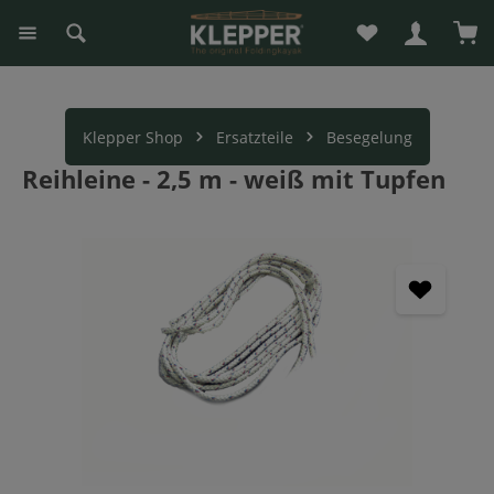
Du hast 0 Produk
War
alt springen
Klepper Shop
Ersatzteile
Besegelung
Reihleine - 2,5 m - weiß mit Tupfen
Bildergalerie überspringen