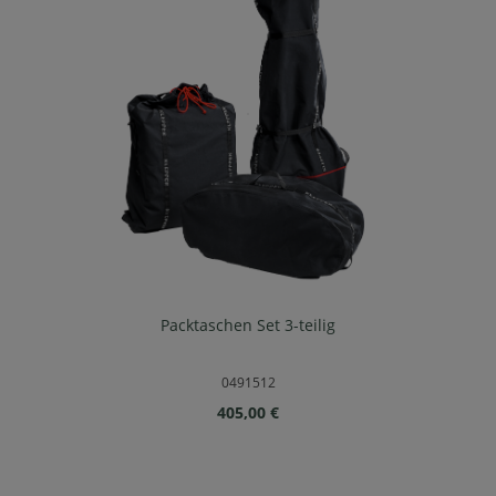
Packtaschen Set 3-teilig
0491512
Regulärer Preis:
405,00 €