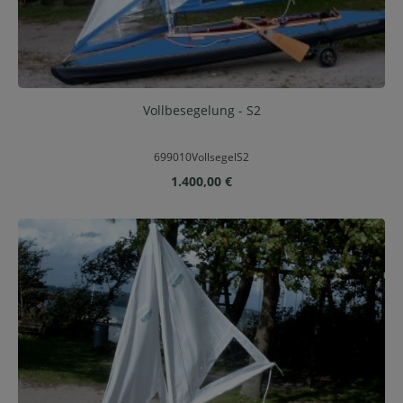
Vollbesegelung - S2
699010VollsegelS2
Regulärer Preis:
1.400,00 €