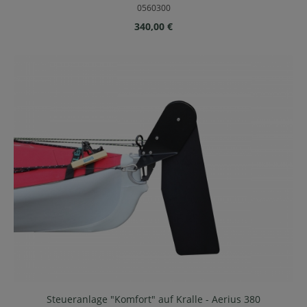
0560300
Regulärer Preis:
340,00 €
Steueranlage "Komfort" auf Kralle - Aerius 380