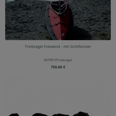
Treibsegel Freewind - mit Sichtfenster
0679010Treibsegel
Regulärer Preis:
750,00 €