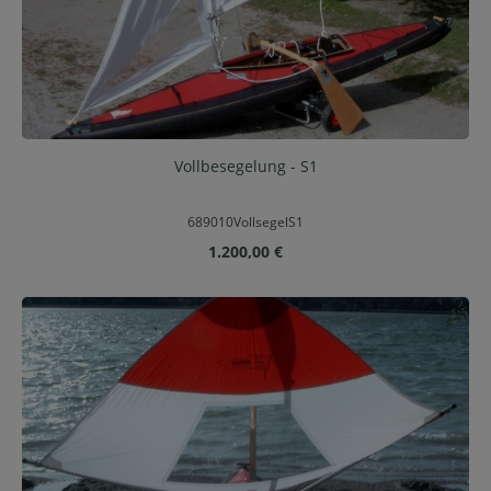
Vollbesegelung - S1
689010VollsegelS1
Regulärer Preis:
1.200,00 €