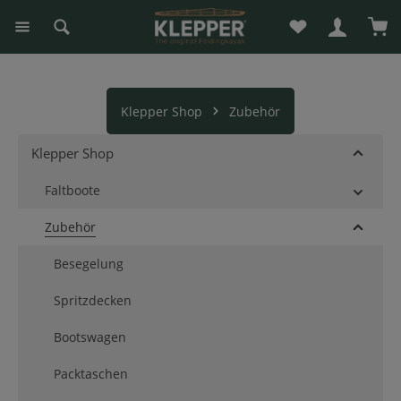
Du hast 0 Produk
War
alt springen
Klepper Shop
Zubehör
Klepper Shop
Faltboote
Zubehör
Besegelung
Spritzdecken
Bootswagen
Packtaschen