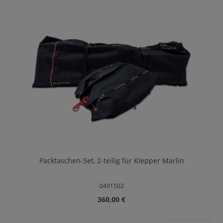
Packtaschen-Set, 2-teilig für Klepper Marlin
0491502
Regulärer Preis:
360,00 €