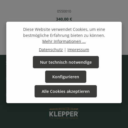
0550010
Regulärer Preis:
340,00 €
Diese Website verwendet Cookies, um eine
bestmögliche Erfahrung bieten zu können.
1
2
3
4
5
Seite
Seite
Seite
Seite
Seite
Mehr Informationen ...
Datenschutz
|
Impressum
Service-Hotline
Nur technisch notwendige
Konfigurieren
Rechtliche Angaben
Alle Cookies akzeptieren
Informationen