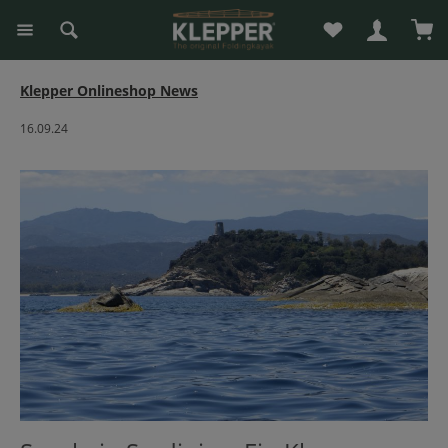
Du hast 0 Produk
War
alt springen
Klepper Onlineshop News
16.09.24