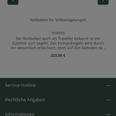
Reitbalken für Vollbesegelungen
0699050
Der Reitbalken auch als Traveller bekannt ist ein
Zubehör zum Segeln. Das Einhandsegeln wird durch
ihn wesentlich erleichtert, denn auf ihm befinden sich
zentral die zwei Kammklemmen für die Fockschot, ein
Regulärer Preis:
223,00 €
Großschotblock und eine Großschotklemme sowie zwei
Belegklampen für die Groß- und Fockfall-Leinen.
Reitbalken ( bei Vorhandensein der vorderen
Rückenlehne) ca. 5-10 cm vor Spant 4 auf den Süllrand (
bei 1-Sitzern vor Spant 3) montieren. Dabei ist zu
beachten, dass der mittige Großschot-Umlenkblock
Service-Hotline
noch vorne und die mittige Großschot-Klemme nach
hinten gerichtet sind.Lieferumfang: 1x Reitbalken für
Vollbesegelungen inkl. 2 Hakenschrauben mit
Rechtliche Angaben
Drehverschluss
Informationen