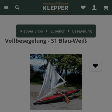
Du hast 0 Produk
War
alt springen
Klepper Shop
Zubehör
Besegelung
Vollbesegelung - S1 Blau-Weiß
Bildergalerie überspringen