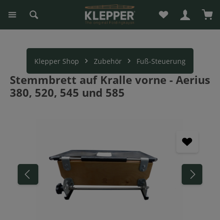
Du hast 0 Produk
War
alt springen
Klepper Shop
Zubehör
Fuß-Steuerung
Stemmbrett auf Kralle vorne - Aerius
380, 520, 545 und 585
Bildergalerie überspringen