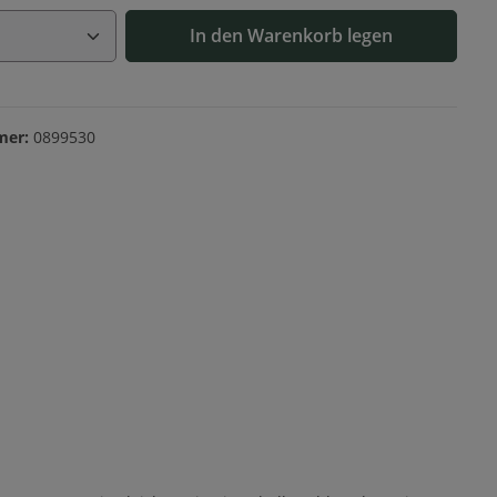
Anzahl: Gib den gewünschten Wert ein o
In den Warenkorb legen
mer:
0899530