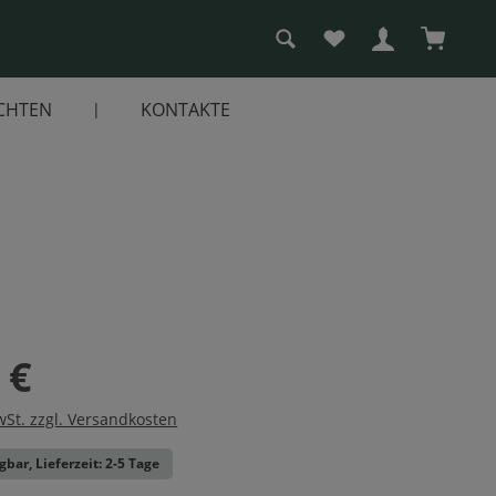
Du hast 0 Produkte a
Warenko
CHTEN
KONTAKTE
 €
wSt. zzgl. Versandkosten
gbar, Lieferzeit: 2-5 Tage