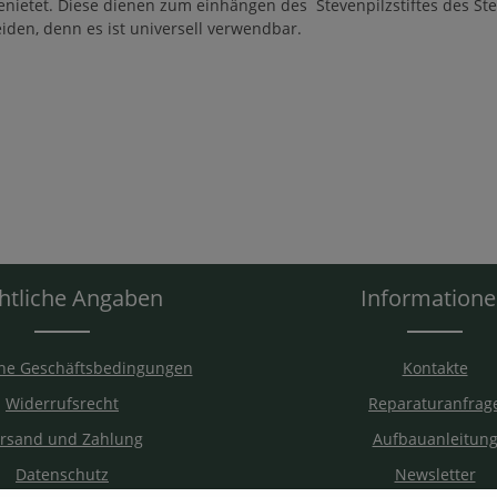
enietet. Diese dienen zum einhängen des Stevenpilzstiftes des Ste
den, denn es ist universell verwendbar.
htliche Angaben
Information
ne Geschäftsbedingungen
Kontakte
Widerrufsrecht
Reparaturanfrag
rsand und Zahlung
Aufbauanleitun
Datenschutz
Newsletter