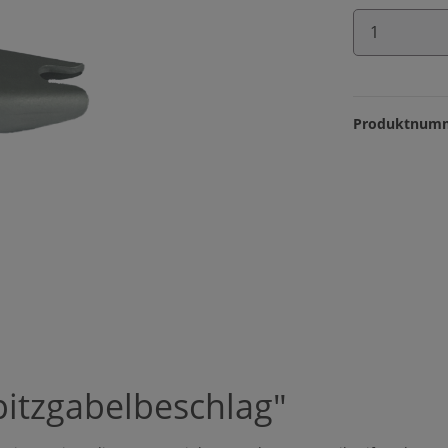
Produkt 
Produktnum
itzgabelbeschlag"