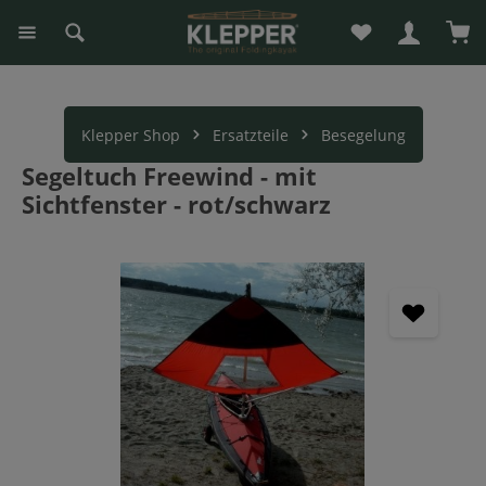
Du hast 0 Produk
War
alt springen
Klepper Shop
Ersatzteile
Besegelung
Segeltuch Freewind - mit
Sichtfenster - rot/schwarz
Bildergalerie überspringen