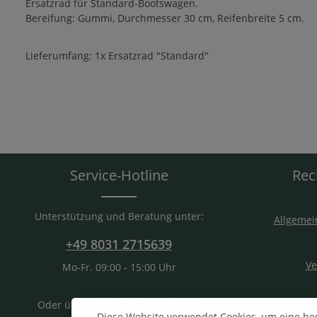
Ersatzrad für Standard-Bootswagen.
Bereifung: Gummi, Durchmesser 30 cm, Reifenbreite 5 cm.
Lieferumfang: 1x Ersatzrad "Standard"
Service-Hotline
Rec
Unterstützung und Beratung unter:
Allgemei
+49 8031 2715639
Ve
Mo-Fr. 09:00 - 15:00 Uhr
Oder über unser
Kontaktformular
.
Diese Website verwendet Cookies, um eine be