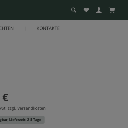
Du hast 0 Produkte a
Warenko
CHTEN
KONTAKTE
 €
wSt. zzgl. Versandkosten
gbar, Lieferzeit: 2-5 Tage