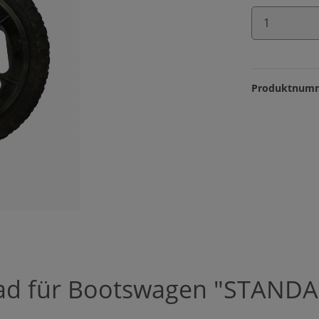
Produkt 
Produktnum
Rad für Bootswagen "STAND