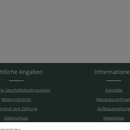
htliche Angaben
Information
ne Geschäftsbedingungen
Kontakte
Widerrufsrecht
Reparaturanfrag
rsand und Zahlung
Aufbauanleitun
Datenschutz
Newsletter
Impressum
stmögliche