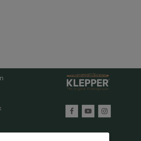
en
e
g