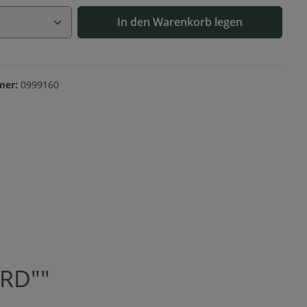
Anzahl: Gib den gewünschten Wert ein o
In den Warenkorb legen
mer:
0999160
ARD""