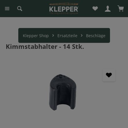
Du hast 0 Produk
War
alt springen
Klepper Shop
Ersatzteile
Beschläge
Kimmstabhalter - 14 Stk.
Bildergalerie überspringen