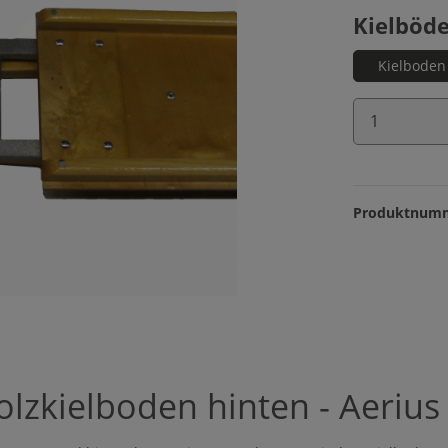
Kielböd
Kielboden 
Produkt 
Produktnum
lzkielboden hinten - Aerius