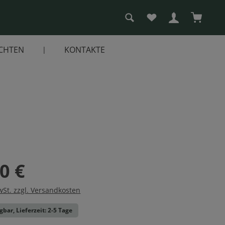
Du hast 0 Produkte a
Warenko
CHTEN
KONTAKTE
0 €
wSt. zzgl. Versandkosten
gbar, Lieferzeit: 2-5 Tage