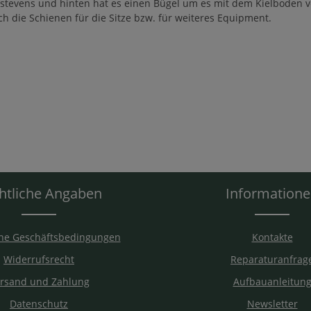
stevens und hinten hat es einen Bügel um es mit dem Kielboden v
 die Schienen für die Sitze bzw. für weiteres Equipment.
htliche Angaben
Information
ne Geschäftsbedingungen
Kontakte
Widerrufsrecht
Reparaturanfrag
rsand und Zahlung
Aufbauanleitun
Datenschutz
Newsletter