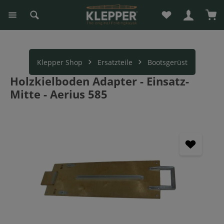
Du hast 0 Produk
War
alt springen
Klepper Shop
Ersatzteile
Bootsgerüst
Holzkielboden Adapter - Einsatz-
Mitte - Aerius 585
Bildergalerie überspringen