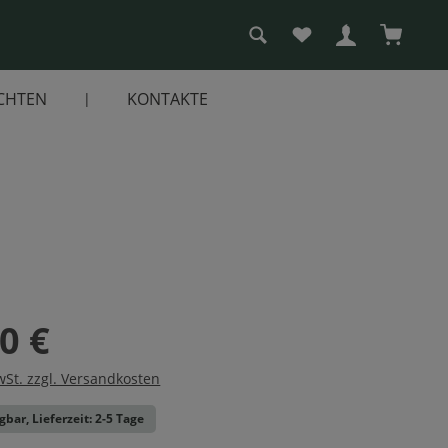
Du hast 0 Produkte a
Warenko
CHTEN
KONTAKTE
0 €
wSt. zzgl. Versandkosten
gbar, Lieferzeit: 2-5 Tage