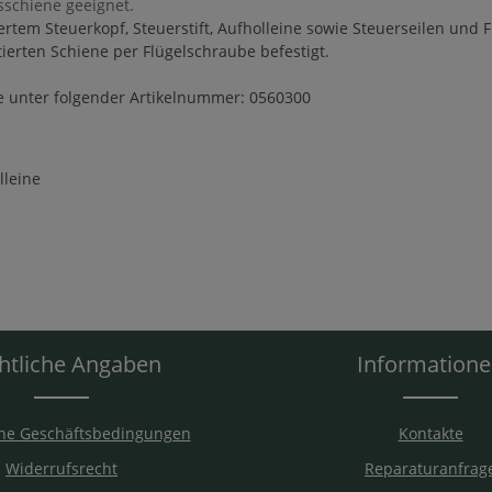
sschiene geeignet.
rtem Steuerkopf, Steuerstift, Aufholleine sowie Steuerseilen und 
ierten Schiene per Flügelschraube befestigt.
ie unter folgender Artikelnummer: 0560300
lleine
htliche Angaben
Information
ne Geschäftsbedingungen
Kontakte
Widerrufsrecht
Reparaturanfrag