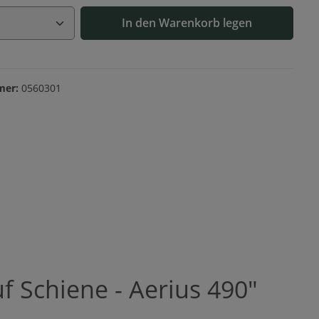
Anzahl: Gib den gewünschten Wert ein o
In den Warenkorb legen
mer:
0560301
 Schiene - Aerius 490"