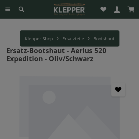
Du hast 0 Produk
War
alt springen
Klepper Shop
Ersatzteile
Bootshaut
Ersatz-Bootshaut - Aerius 520
Expedition - Oliv/Schwarz
Bildergalerie überspringen