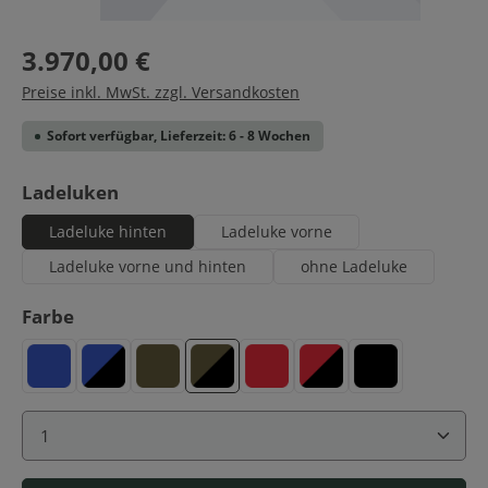
3.970,00 €
Preise inkl. MwSt. zzgl. Versandkosten
Sofort verfügbar, Lieferzeit: 6 - 8 Wochen
auswählen
Ladeluken
Ladeluke hinten
Ladeluke vorne
Ladeluke vorne und hinten
ohne Ladeluke
auswählen
Farbe
Blau
Blau-Schwarz
Oliv
Oliv-Schwarz
Rot
Rot-Schwarz
Schwarz
Produkt Anzahl: Gib den gewünschten Wert ein ode