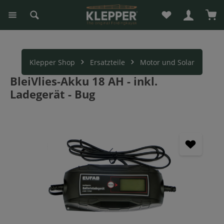
Du hast 0 Produk
War
alt springen
Klepper Shop
Ersatzteile
Motor und Solar
BleiVlies-Akku 18 AH - inkl.
Ladegerät - Bug
Bildergalerie überspringen