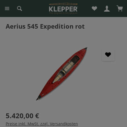
Du hast 0 Produk
War
alt springen
Aerius 545 Expedition rot
Bildergalerie überspringen
5.420,00 €
Preise inkl. MwSt. zzgl. Versandkosten