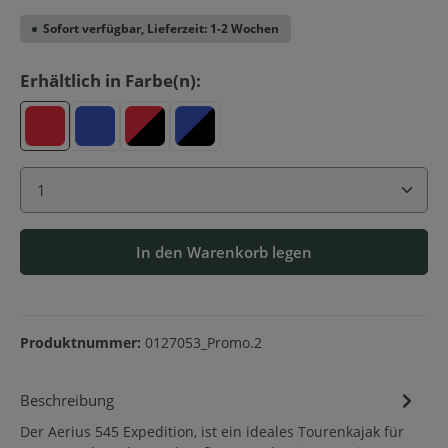
Sofort verfügbar, Lieferzeit: 1-2 Wochen
auswählen
Erhältlich in Farbe(n):
Rot
Blau
Rot-Schwarz
Blau-Schwarz
Produkt Anzahl: Gib den gewünschten Wert ein ode
In den Warenkorb legen
Produktnummer:
0127053_Promo.2
Beschreibung
Der Aerius 545 Expedition, ist ein ideales Tourenkajak für