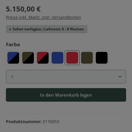
5.150,00 €
Preise inkl. MwSt. zzgl. Versandkosten
Sofort verfügbar, Lieferzeit: 6 - 8 Wochen
auswählen
Farbe
Blau-Schwarz
Oliv-Schwarz
Rot-Schwarz
Blau
Rot
Oliv
Schwarz
Produkt Anzahl: Gib den gewünschten Wert ein ode
In den Warenkorb legen
Produktnummer:
0170053