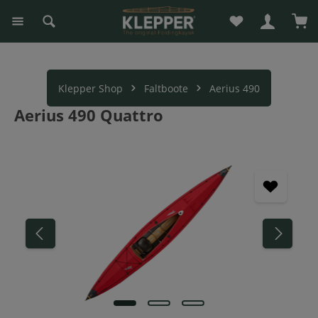
Du hast 0 Produk
War
alt springen
Klepper Shop
Faltboote
Aerius 490
Aerius 490 Quattro
Bildergalerie überspringen