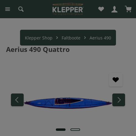
Du hast 0 Produk
War
alt springen
Klepper Shop
Faltboote
Aerius 490
Aerius 490 Quattro
Bildergalerie überspringen