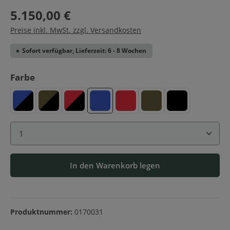
5.150,00 €
Preise inkl. MwSt. zzgl. Versandkosten
Sofort verfügbar, Lieferzeit: 6 - 8 Wochen
auswählen
Farbe
Blau-Schwarz
Oliv-Schwarz
Rot-Schwarz
Blau
Rot
Oliv
Schwarz
Produkt Anzahl: Gib den gewünschten Wert ein ode
In den Warenkorb legen
Produktnummer:
0170031